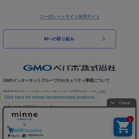
コーポレートサイト
採用サイト
AIへの取り組み
GMOインターネットグループのセキュリティ事業について
世界初総合ネットセキュリティサービス「GMOセキュリティ24」
パスワード漏洩診断
Webサイトリスク診断
セキュリティ相談AIチャットボット
実在証明・盗聴対策
サイバー攻撃対策（GMOサイバーセキュリティ byイエラエ）
サイバー攻撃対策（GMO Flatt Security）
なりすまし対策
セキュリティ事業の軌跡