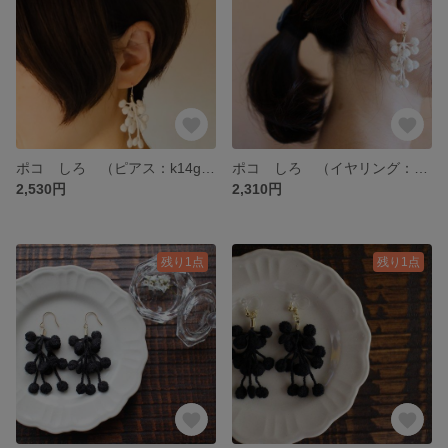
ポコ しろ （ピアス：k14gf ）
ポコ しろ （イヤリング：樹脂）
2,530円
2,310円
残り1点
残り1点