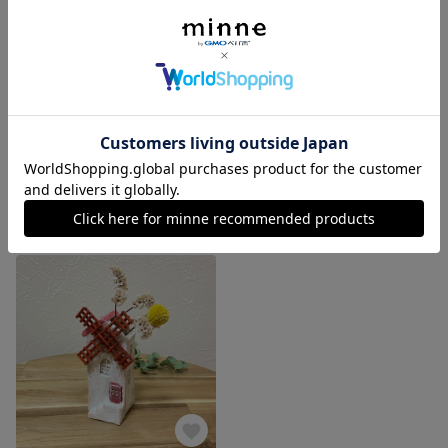
陶土の一輪挿し（黄色いアパートメント）
陶土の一輪挿し（青い屋根の風車）
展示中
展示中