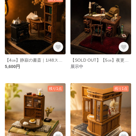
【4㎝】静寂の書斎｜1/48スケール ミニチュア ケース入り
【SOLD OUT】【5㎝】夜更けの書斎｜1/48スケール 魔女の部屋 シリーズ ①/４
5,600円
展示中
残り1点
残り1点