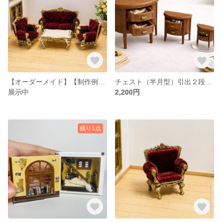
【オーダーメイド】【制作例】 ミニチュア家具｜ベルサイユ風 猫足 テーブル ソファ 一人掛け×２ 二人掛け×１
チェスト（半月型）引出２段 1/12スケール 1/24スケール 1/48スケール ドールハウス ミニチュア
展示中
2,200円
残り1点