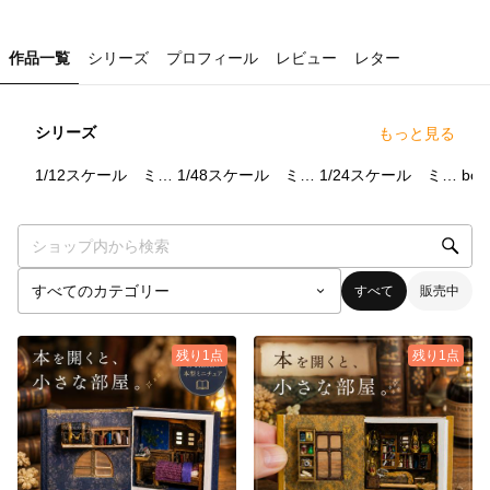
作品一覧
シリーズ
プロフィール
レビュー
レター
シリーズ
もっと見る
19
点
83
点
20
点
1/12スケール ミニチュア
1/48スケール ミニチュア
1/24スケール ミニチュア
boo
すべて
販売中
残り1点
残り1点