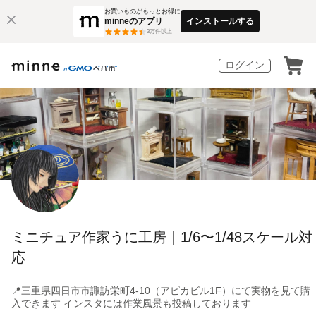
お買いものがもっとお得に
minneのアプリ
インストールする
3
万件以上
ログイン
ミニチュア作家うに工房｜1/6〜1/48スケール対
応
📍三重県四日市市諏訪栄町4-10（アピカビル1F）にて実物を見て購
入できます インスタには作業風景も投稿しております