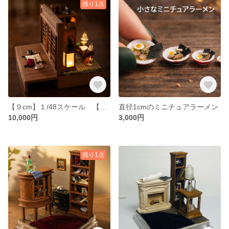
残り1点
【９cm】１/48スケール 【ライトが灯る】灯りのある和室｜猫と過ごす静かな夜 ケース付き
直径1cmのミニチュアラーメン
10,000円
3,000円
残り1点