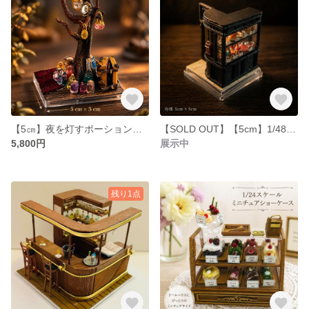
【5㎝】夜を灯すポーションツリー｜1/48スケール 魔女の部屋 シリーズ 版②/４
【SOLD OUT】【5cm】1/48スケール 午後の喫茶店 ケース入り
5,800円
展示中
残り1点