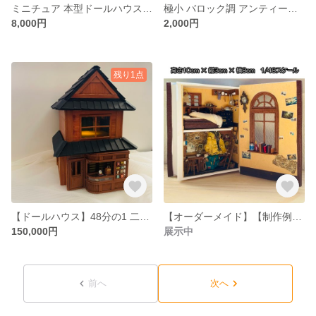
ミニチュア 本型ドールハウス 旅支度の部屋 1/48 アンティーク風 インテリア
極小 バロック調 アンティークチェア｜1/48スケール ミニチュア家具
8,000円
2,000円
残り1点
【ドールハウス】48分の1 二階建てドールハウス（家具付き） 和×洋｜タバコ屋と縁側のある家
【オーダーメイド】【制作例】 ミニチュアハウス｜探検家の部屋
150,000円
展示中
前へ
次へ