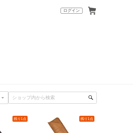
ログイン
残り1点
残り1点