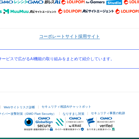
コーポレートサイト
採用サイト
ービスで広がるAI機能の取り組みをまとめて紹介しています。
セキュリティ相談AIチャットボット
Webサイトリスク診断
セキュリティ事業の軌跡
サイバー攻撃対策（GMO Flatt Security）
なりすまし対策