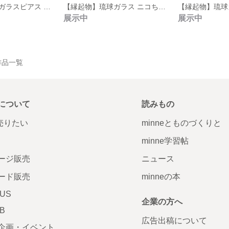
【縁起物】琉球ガラスピアス コットンパールニュアンス
【縁起物】琉球ガラス ニコちゃん gold ゴールド ピアス
展示中
展示中
の作品一覧
について
読みもの
で売りたい
minneとものづくりと
minne学習帖
ージ販売
ニュース
ード販売
minneの本
LUS
企業の方へ
AB
広告出稿について
企画・イベント