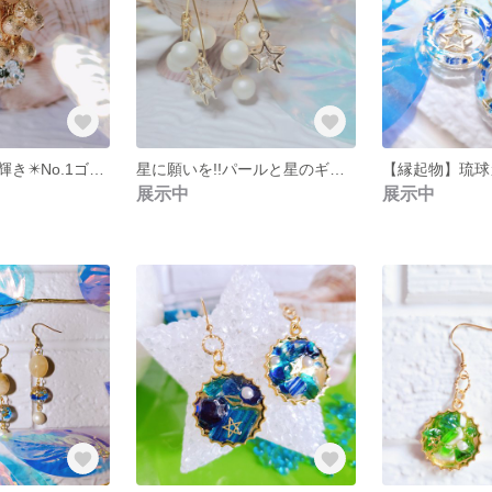
スワロフスキー輝き✴️No.1ゴールド葡萄
星に願いを!!パールと星のギザギザピアス ゴールド
展示中
展示中