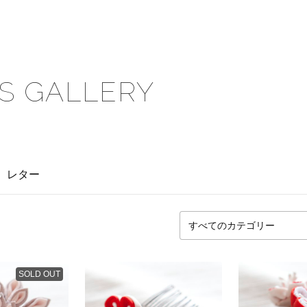
S GALLERY
レター
SOLD OUT