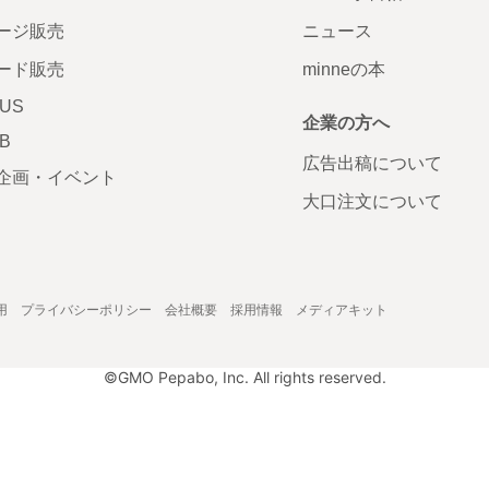
ージ販売
ニュース
ード販売
minneの本
LUS
企業の方へ
AB
広告出稿について
企画・イベント
大口注文について
用
プライバシーポリシー
会社概要
採用情報
メディアキット
©GMO Pepabo, Inc. All rights reserved.