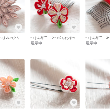
つまみ細工 剣つまみのクリップ付ブローチ ２way
つまみ細工 ２つ並んだ梅のコーム 二重つまみ
展示中
展示中