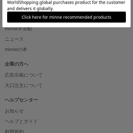
読みもの
minneとものづくりと
minne学習帖
ニュース
minneの本
企業の方へ
広告出稿について
大口注文について
ヘルプセンター
お知らせ
ヘルプとガイド
利用規約