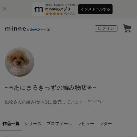
お買いものがもっとお得に
minneのアプリ
インストールする
3
万件以上
ログイン
~✳︎あにまるきっずの編み物店✳︎~
動物さんの編み物中心に 販売しています╰(*´︶`*)╯
作品一覧
シリーズ
プロフィール
レビュー
レター