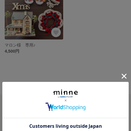
マロン様 専用♪
4,500円
minne ホーム
~✳︎あにまるきっずの編み物店✳︎~ の作品一覧
minneを知る
minneについて
minneで買いたい