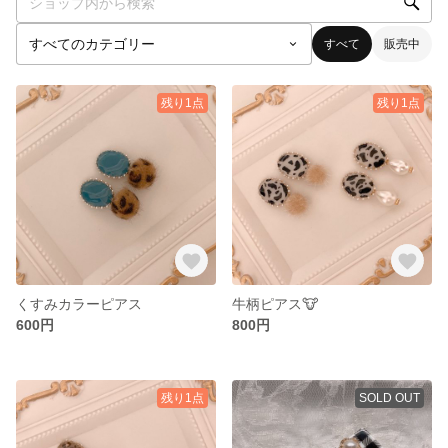
すべて
販売中
残り1点
残り1点
くすみカラーピアス
牛柄ピアス🐮
600円
800円
残り1点
SOLD OUT