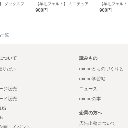
【羊毛フェルト】 ダックスフント ☆ちょこんと置けるシリーズ☆
【羊毛フェルト】 ミニチュアダックスフント ☆ちょこんと置けるシリーズ☆
900円
900円
作品一覧
について
読みもの
で売りたい
minneとものづくりと
minne学習帖
ージ販売
ニュース
ード販売
minneの本
LUS
企業の方へ
AB
広告出稿について
企画・イベント