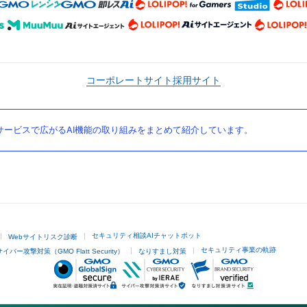
コーポレートサイト
採用サイト
ービスで広がるAI機能の取り組みをまとめて紹介しています。
セキュリティ相談AIチャットボット
Webサイトリスク診断
セキュリティ事業の軌跡
サイバー攻撃対策（GMO Flatt Security）
なりすまし対策