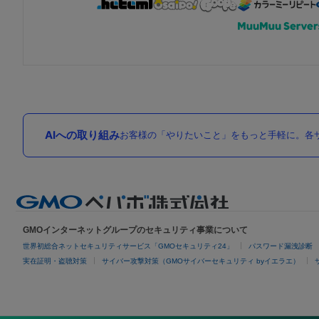
AIへの取り組み
お客様の「やりたいこと」をもっと手軽に。各サ
GMOインターネットグループのセキュリティ事業について
世界初総合ネットセキュリティサービス「GMOセキュリティ24」
パスワード漏洩診断
実在証明・盗聴対策
サイバー攻撃対策（GMOサイバーセキュリティ byイエラエ）