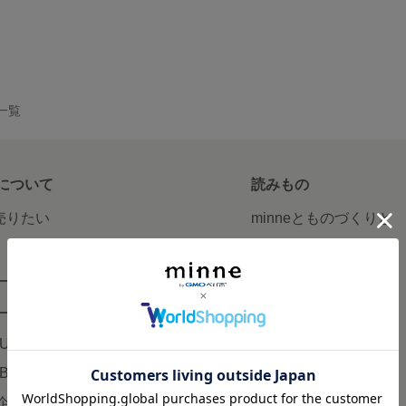
品一覧
について
読みもの
で売りたい
minneとものづくりと
minne学習帖
ージ販売
ニュース
ード販売
minneの本
LUS
企業の方へ
AB
広告出稿について
企画・イベント