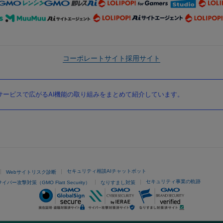
コーポレートサイト
採用サイト
ービスで広がるAI機能の取り組みをまとめて紹介しています。
セキュリティ相談AIチャットボット
Webサイトリスク診断
セキュリティ事業の軌跡
サイバー攻撃対策（GMO Flatt Security）
なりすまし対策