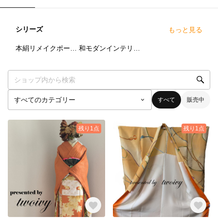
シリーズ
もっと見る
6
点
4
点
本絹リメイクポーチ《綾音 -Ayane-》
和モダンインテリア着物ドール 本絹の装い 結華 -Yuka-
すべて
販売中
残り1点
残り1点