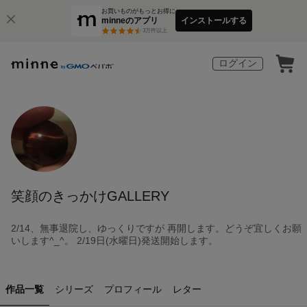
お買いものがもっとお得に
minneのアプリ
インストールする
3
万件以上
ログイン
笑顔のきっかけGALLERY
2/14、無事退院し、ゆっくりですが 再開します。どうぞ宜しくお願
いします^_^。 2/19日(水曜日)発送開始します。
作品一覧
シリーズ
プロフィール
レター