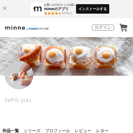
お買いものがもっとお得に
minneのアプリ
インストールする
3
万件以上
ログイン
twins-yuu
作品一覧
シリーズ
プロフィール
レビュー
レター