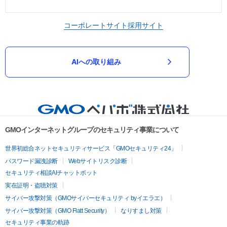
コーポレートサイト
採用サイト
AIへの取り組み
GMOインターネットグループのセキュリティ事業について
世界初総合ネットセキュリティサービス「GMOセキュリティ24」
パスワード漏洩診断
Webサイトリスク診断
セキュリティ相談AIチャットボット
実在証明・盗聴対策
サイバー攻撃対策（GMOサイバーセキュリティ byイエラエ）
サイバー攻撃対策（GMO Flatt Security）
なりすまし対策
セキュリティ事業の軌跡