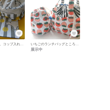
くまのお弁当袋、コップ入れ、マット3点セット 裏地付 hooked ヤーン
いちごのランチバッグところんと巾着 裏地付
展示中