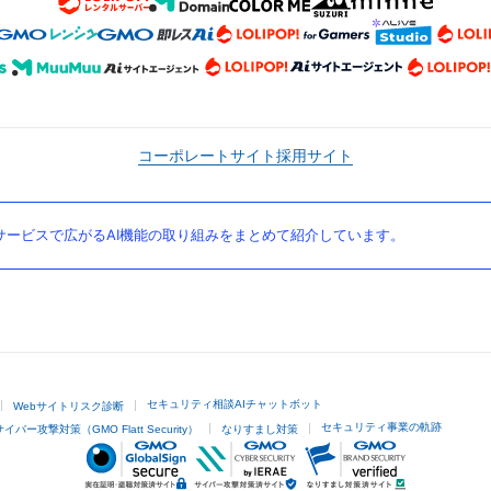
コーポレートサイト
採用サイト
ービスで広がるAI機能の取り組みをまとめて紹介しています。
セキュリティ相談AIチャットボット
Webサイトリスク診断
セキュリティ事業の軌跡
サイバー攻撃対策（GMO Flatt Security）
なりすまし対策