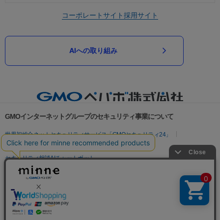
コーポレートサイト
採用サイト
AIへの取り組み
GMOインターネットグループのセキュリティ事業について
世界初総合ネットセキュリティサービス「GMOセキュリティ24」
パスワード漏洩診断
Webサイトリスク診断
セキュリティ相談AIチャットボット
実在証明・盗聴対策
サイバー攻撃対策（GMOサイバーセキュリティ byイエラエ）
サイバー攻撃対策（GMO Flatt Security）
なりすまし対策
セキュリティ事業の軌跡