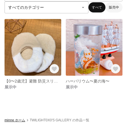
すべて
販売中
【0〜2歳児】避難 防災スリッパ
ハーバリウム〜夏の海〜
展示中
展示中
minne ホーム
TWILIGHT0X0'S GALLERY の作品一覧