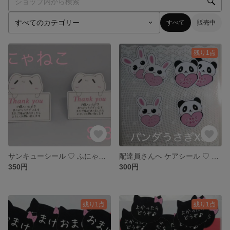
すべて
販売中
残り1点
サンキューシール ♡ ふにゃねこＳ３０
配達員さんへ ケアシール ♡ パンダうさぎXS30
350円
300円
残り1点
残り1点