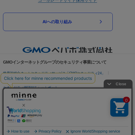
AIへの取り組み
GMOインターネットグループのセキュリティ事業について
世界初総合ネットセキュリティサービス「GMOセキュリティ24」
パスワード漏洩診断
Webサイトリスク診断
セキュリティ相談AIチャットボット
実在証明・盗聴対策
サイバー攻撃対策（GMOサイバーセキュリティ byイエラエ）
サイバー攻撃対策（GMO Flatt Security）
なりすまし対策
セキュリティ事業の軌跡