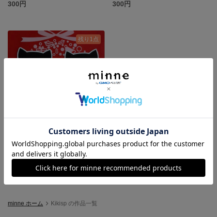
300円
300円
残り1点
配達員さんへ ケアシール ♡ ネコ ３０
300円
minne ホーム
Kikisp の作品一覧