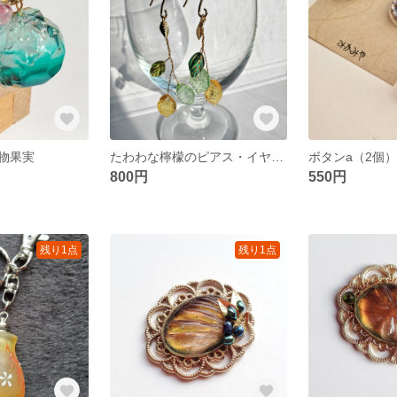
物果実
たわわな檸檬のピアス・イヤリング
ボタンa（2個
800円
550円
残り1点
残り1点