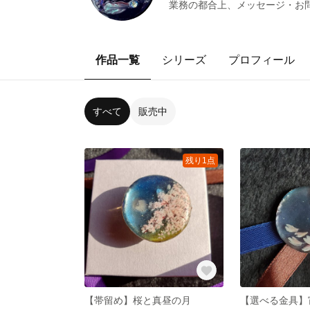
業務の都合上、メッセージ・お
作品一覧
シリーズ
プロフィール
すべて
販売中
残り1点
【帯留め】桜と真昼の月
【選べる金具】