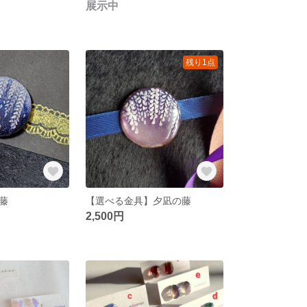
展示中
残り1点
藤
【選べる金具】夕凪の藤
2,500円