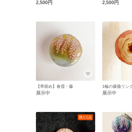
2,500円
2,500円
【帯留め】春霞・藤
1輪の薔薇リン
展示中
展示中
残り1点