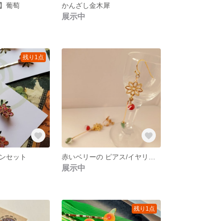
】葡萄
かんざし金木犀
展示中
残り1点
ンセット
赤いベリーの ピアス/イヤリング【赤×ペリドットグリーン⠀】
展示中
残り1点