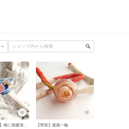
【ヘアクリップ】梅に御簾海賦文素襖
【帯留】薔薇一輪