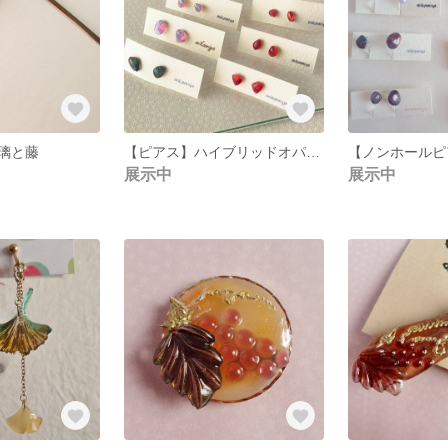
璃と藤
【ピアス】ハイブリッドオパール
展示中
展示中