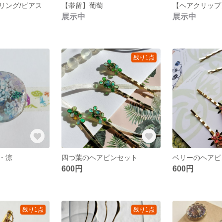
リング/ピアス
【帯留】葡萄
【ヘアクリップ
展示中
展示中
残り1点
・涼
四つ葉のヘアピンセット
ベリーのヘアピ
600円
600円
残り1点
残り1点