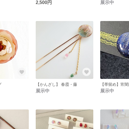
2,500円
展示中
グ
【かんざし】 春霞・藤
【帯留め】宵闇
展示中
展示中