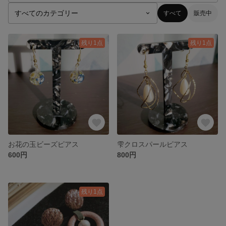
すべて
販売中
残り1点
残り1点
お花の玉ビーズピアス
雫クロスパールピアス
600円
800円
残り1点