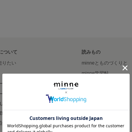
について
読みもの
で売りたい
minneとものづくりと
minne学習帖
ージ販売
ニュース
ード販売
minneの本
LUS
企業の方へ
AB
広告出稿について
企画・イベント
大口注文について