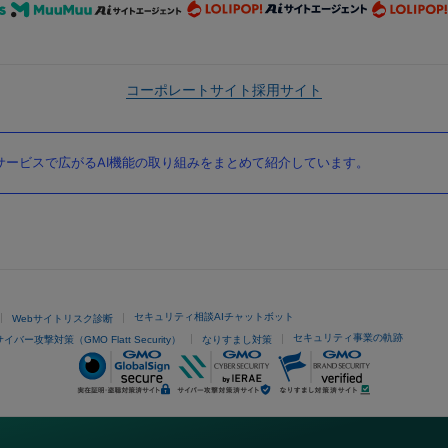
コーポレートサイト
採用サイト
ービスで広がるAI機能の取り組みをまとめて紹介しています。
セキュリティ相談AIチャットボット
Webサイトリスク診断
セキュリティ事業の軌跡
サイバー攻撃対策（GMO Flatt Security）
なりすまし対策