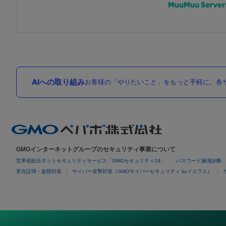
AIへの取り組み
お客様の「やりたいこと」をもっと手軽に。各サ
GMOインターネットグループのセキュリティ事業について
世界初総合ネットセキュリティサービス「GMOセキュリティ24」
パスワード漏洩診断
実在証明・盗聴対策
サイバー攻撃対策（GMOサイバーセキュリティ byイエラエ）