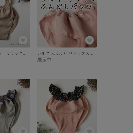
シルク×べんがら リラックスショーツ Me012
シルク ふりふり リラックスショーツ ふんどしパンツ Ji002
展示中