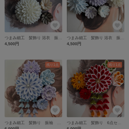
つまみ細工 髪飾り 浴衣 振袖 オーガンジーきなり&ベージュ&こげ茶 くすみカラー シック 白
つまみ細工 髪飾り 浴衣 振袖 オーガンジーパープル&ブルー 藤色 水色 透け感 くすみカラー
4,500円
4,500円
残り1点
残り1点
つまみ細工 髪飾り 振袖 浴衣 ブルー＆ホワイト
つまみ細工 髪飾り 6点セット 振袖 浴衣 袴 成人式 卒業式 紅白 赤 山吹色 緑 豪華 006
6,000円
6,000円