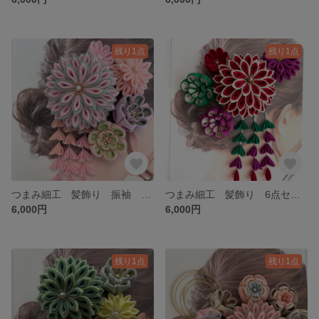
残り1点
残り1点
つまみ細工 髪飾り 振袖 浴衣 桜&青竹
つまみ細工 髪飾り 6点セット 振袖 浴衣 袴 卒業式 成人式 大正レトロ風エンジ色 下り 005
6,000円
6,000円
残り1点
残り1点