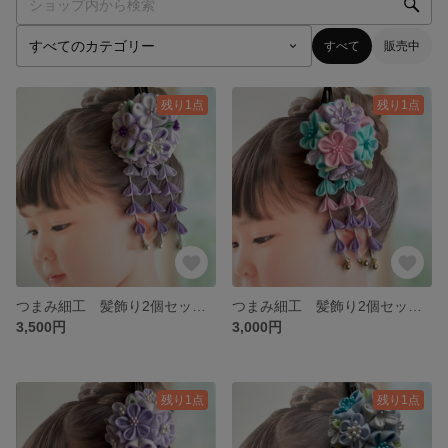
すべて
販売中
残り1点
残り1点
つまみ細工 髪飾り2個セット 七五三 卒業式袴 紫 パープル 藤色 ラベンダー ３歳 ７歳 小学生 パッチンピン 032
つまみ細工 髪飾り2個セット 七五三 卒業式袴 紫 パープル 藤色 ラベンダー ブルー 水色 ピンク 桜色 ３歳 ７歳 小学生 パッチンピン 031
3,500円
3,000円
残り1点
残り1点