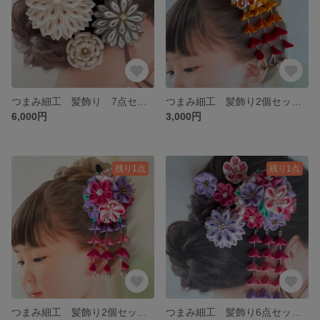
つまみ細工 髪飾り 7点セット 成人式 卒業式 振袖 浴衣 袴 くすみカラー 亜麻色 豪華 024
つまみ細工 髪飾り2個セット 七五三 小学生 卒業式袴 赤＆橙 ３歳 ７歳 023
6,000円
3,000円
残り1点
残り1点
つまみ細工 髪飾り2個セット 七五三 ３歳 ７歳 卒業式 袴 振袖 ピンク パープル 021
つまみ細工 髪飾り6点セット 振袖 浴衣 七五三 七歳 ７歳 振袖 浴衣 袴 成人式 卒業式 ピンク&パープル おそろい花飾り 022