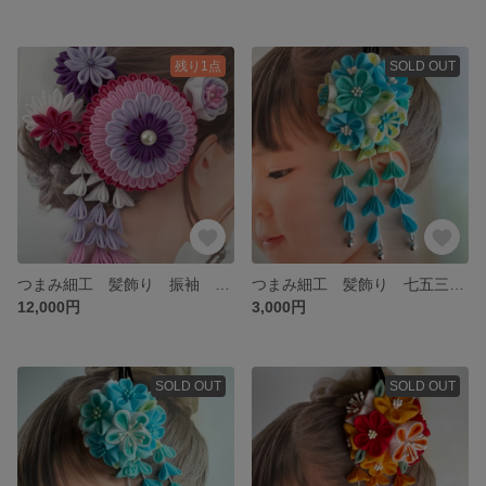
残り1点
SOLD OUT
つまみ細工 髪飾り 振袖 浴衣 袴 成人式 卒業式 豪華セット ピンクパープル すみれ色&桃色
つまみ細工 髪飾り 七五三 ブルー&グリーン
12,000円
3,000円
SOLD OUT
SOLD OUT