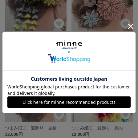
つまみ細工 髪飾り 6点セット 振袖 浴衣 袴 成人式 卒業式 くすみカラー 薄柳＆クリーム色 グリーン系 007
つまみ細工 髪飾り 振袖 浴衣 豪華セット くすみカラー 撫子&青竹
6,000円
12,000円
残り1点
残り1点
つまみ細工 髪飾り 振袖 浴衣 豪華セット ブルーカラー 空色&紺碧
つまみ細工 髪飾り 振袖 浴衣 豪華セット 大正ロマン風 赤&芝桜&薄荷緑
12,000円
12,000円