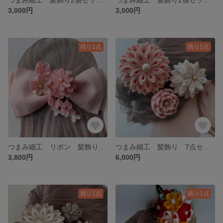
3,000円
3,000円
残り1点
残り1点
つまみ細工 リボン 髪飾り2点セット 卒業式 入学式 振袖 袴 成人式 七五三 オーガンジーピンク 桜色 桃色 透け感 ふんわり くすみカラー クリップ 026
つまみ細工 髪飾り 7点セット 成人式 卒業式 振袖 浴衣 袴 くすみカラー ピンク 豪華 025
3,800円
6,000円
残り1点
残り1点