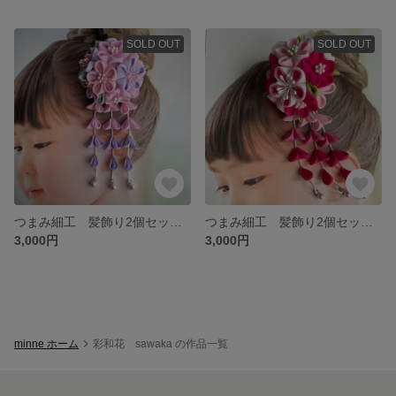
SOLD OUT
SOLD OUT
つまみ細工 髪飾り2個セット 七五三 卒業式袴 ピンク ラベンダー 桃色 薄紫3歳 ７歳 小学生
つまみ細工 髪飾り2個セット 七五三 卒業式袴 ピンク 桃色３歳 ７歳 小学生
3,000円
3,000円
minne ホーム
彩和花 sawaka の作品一覧