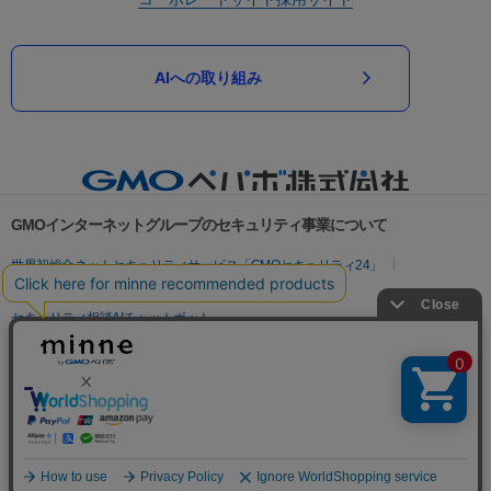
AIへの取り組み
GMOインターネットグループのセキュリティ事業について
世界初総合ネットセキュリティサービス「GMOセキュリティ24」
パスワード漏洩診断
Webサイトリスク診断
セキュリティ相談AIチャットボット
実在証明・盗聴対策
サイバー攻撃対策（GMOサイバーセキュリティ byイエラエ）
サイバー攻撃対策（GMO Flatt Security）
なりすまし対策
セキュリティ事業の軌跡