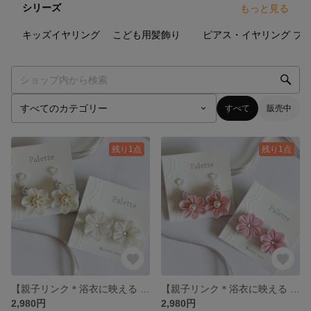
シリーズ
もっと見る
12
点
18
点
20
点
キッズイヤリング
こども用髪飾り
ピアス・イヤリング
ブ
すべて
販売中
残り1点
残り1点
【親子リンク＊浴衣に映える 】つまみ細工イヤリング
【親子リンク＊浴衣に映える 】つまみ細工イヤリング
2,980円
2,980円