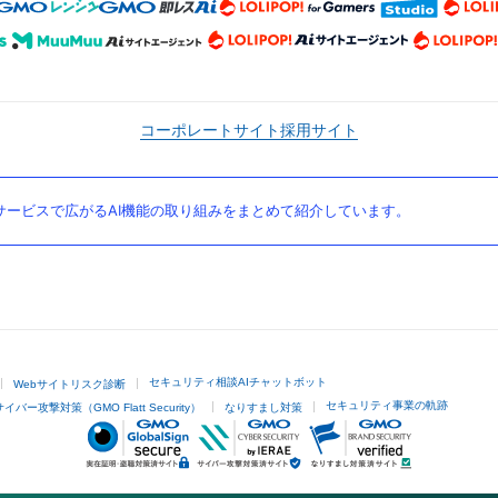
コーポレートサイト
採用サイト
ービスで広がるAI機能の取り組みをまとめて紹介しています。
セキュリティ相談AIチャットボット
Webサイトリスク診断
セキュリティ事業の軌跡
サイバー攻撃対策（GMO Flatt Security）
なりすまし対策