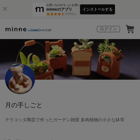
お買いものがもっとお得に
minneのアプリ
インストールする
3
万件以上
ログイン
月の手しごと
テラコッタ陶芸で作ったガーデン雑貨 多肉植物の小さな鉢等