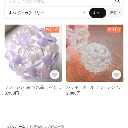
すべて
販売中
残り1点
残り1点
フラーレン 6mm 水晶 ラベンダーアメジスト ローズクォーツ 認定フラーレン クリエイター
バッキーボール フラーレン 4mm水晶 天然石 開運 ペンダント ストラップ
3,999円
2,000円
minne ホーム
碧羅hekira の作品一覧