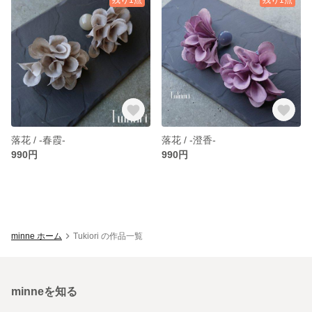
落花 / -春霞-
落花 / -澄香-
990円
990円
minne ホーム
Tukiori の作品一覧
minneを知る