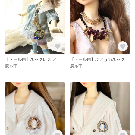
【ドール用】ネックレス と 肩かけチャーム セット 幼SD 銀河
【ドール用】ぶどうのネックレス SD13
展示中
展示中