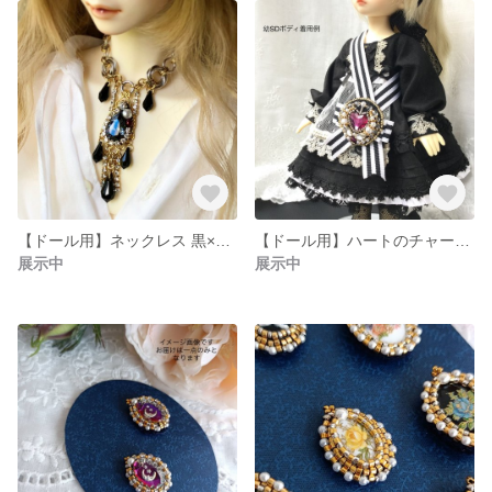
【ドール用】ネックレス 黒×金×銀 星空
【ドール用】ハートのチャーム フューシャ 幼SD SDM ブローチ
展示中
展示中