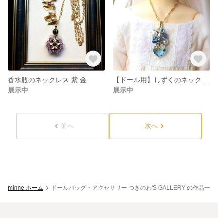
香水瓶のネックレス 紫 金
【ドール用】しずくのネックレス(ペンダント) SDM 青
展示中
展示中
前へ
次へ
minne ホーム
ドールバッグ・アクセサリー つきのわ'S GALLERY の作品一覧