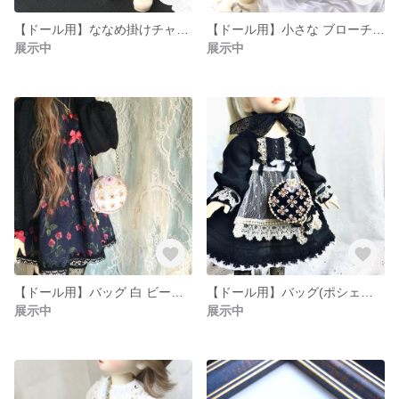
【ドール用】ななめ掛けチャーム エンブレム風 幼SD SDM 男の子
【ドール用】小さな ブローチ 黒 赤 青 フューシャ マグネット式
展示中
展示中
【ドール用】バッグ 白 ビーズ刺繍
【ドール用】バッグ(ポシェット) 幼SD SDM 黒 ビーズ刺繍
展示中
展示中