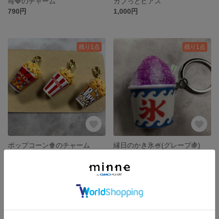
苺🍓のチャーム
ガブっとピアス
790円
1,000円
残り1点
残り1点
ポップコーン🍿のチャーム
縁日のかき氷🍧(グレープ🍇)
600円
800円