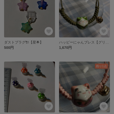
ダストプラグ🔌【星🌟】
ハッピーにゃんブレス【グリーン】
500円
1,670円
残り1点