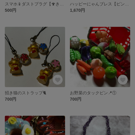
スマホ📱ダストプラグ【🍄きのこ🍄‍🟫】
ハッピーにゃんブレス【ピンク】
500円
1,670円
招き猫のストラップ🐈
お野菜のタックピン📍①
700円
700円