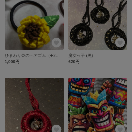
ひまわり🌻のヘアゴム（➕2個おまけ付きの３個セットです）
魔女っ子 (黒)
1,000円
620円