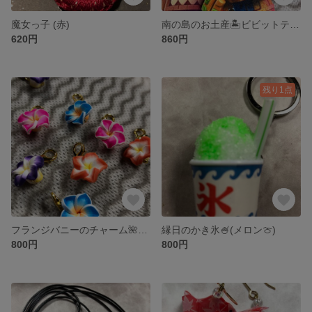
魔女っ子 (赤)
南の島のお土産🏝️ビビットティキ
620円
860円
残り1点
フランジバニーのチャーム🌺(２個セット)☆再販
縁日のかき氷🍧(メロン🍈)
800円
800円