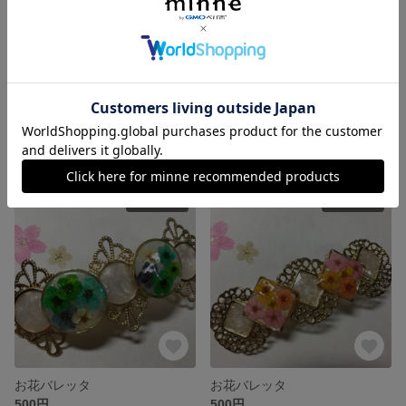
桜の簪 ピンク
夜桜ヘアゴム
1,000円
展示中
SOLD OUT
SOLD OUT
お花バレッタ
お花バレッタ
500円
500円