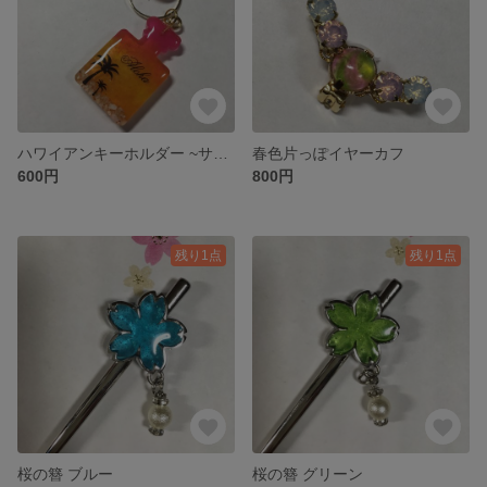
ハワイアンキーホルダー ~サンセット~
春色片っぽイヤーカフ
600円
800円
残り1点
残り1点
桜の簪 ブルー
桜の簪 グリーン