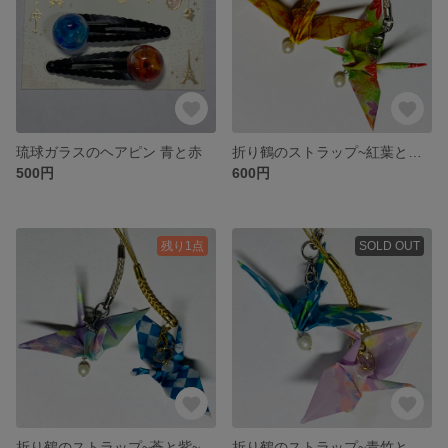
琉球ガラスのヘアピン 青と赤
折り鶴のストラップ~紅葉と竹林~
500円
600円
残り1点
SOLD OUT
折り鶴のストラップ~蒼と紫~
折り鶴のストラップ~青竹と紫鞠~