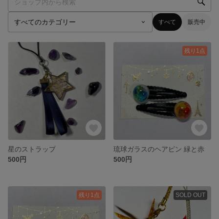
すべて
販売中
残り1点
星のストラップ
琉球ガラスのヘアピン 緑と赤
500円
500円
残り1点
SOLD OUT