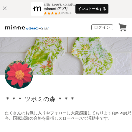
お買いものがもっとお得に
minneのアプリ
インストールする
3
万件以上
ログイン
＊＊＊ ツボミの森 ＊＊＊
たくさんのお気に入りやフォローに大変感謝しております(◍•ᴗ•◍)只
今、国家試験の合格を目指しスローペースで活動中です。