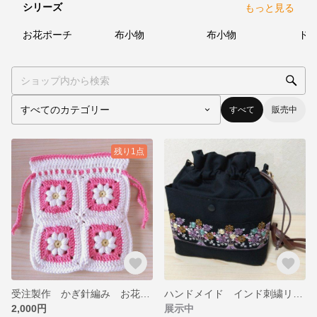
シリーズ
もっと見る
2
点
1
点
1
点
お花ポーチ
布小物
布小物
ド
すべて
販売中
残り1点
受注製作 かぎ針編み お花モチーフ巾着
ハンドメイド インド刺繍リボン 巾着ショルダーバッグ
2,000円
展示中