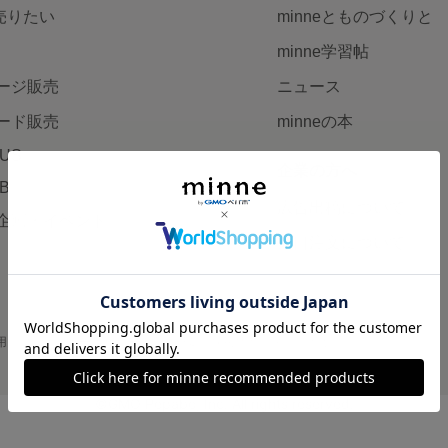
で売りたい
minneとものづくりと
minne学習帖
ージ販売
ニュース
ード販売
minneの本
LUS
企業の方へ
AB
広告出稿について
企画・イベント
大口注文について
用
プライバシーポリシー
会社概要
採用情報
メディアキット
©GMO Pepabo, Inc. All rights reserved.