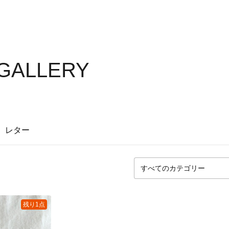
 GALLERY
レター
残り1点