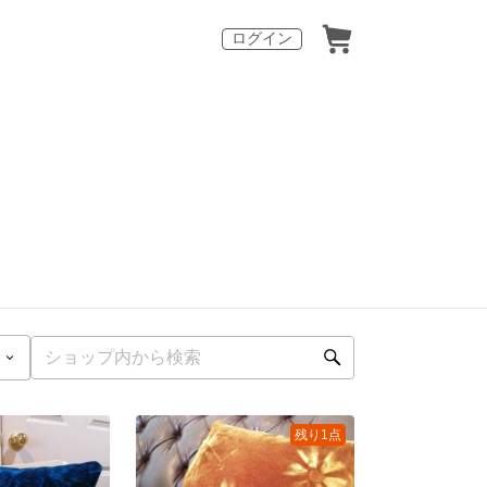
ログイン
残り1点