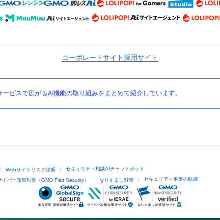
コーポレートサイト
採用サイト
ービスで広がるAI機能の取り組みをまとめて紹介しています。
セキュリティ相談AIチャットボット
Webサイトリスク診断
セキュリティ事業の軌跡
サイバー攻撃対策（GMO Flatt Security）
なりすまし対策