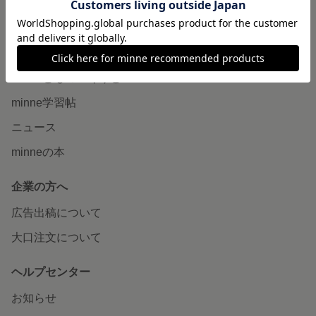
販売支援企画・イベント
読みもの
minneとものづくりと
minne学習帖
ニュース
minneの本
企業の方へ
広告出稿について
大口注文について
ヘルプセンター
お知らせ