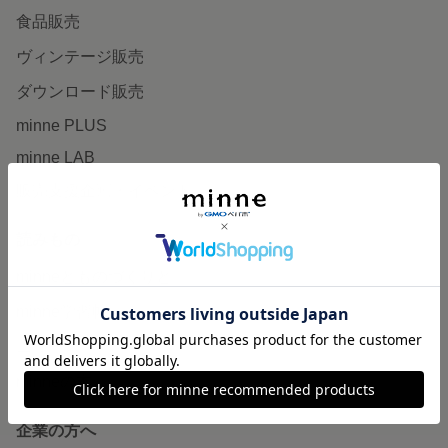
食品販売
ヴィンテージ販売
ダウンロード販売
minne PLUS
minne LAB
販売支援企画・イベント
読みもの
minneとものづくりと
minne学習帖
ニュース
minneの本
企業の方へ