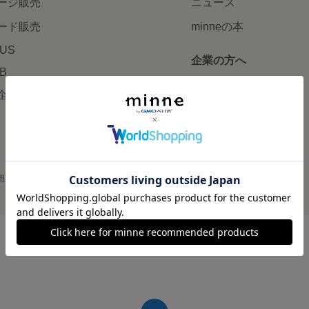
ージ販売
ニュース
ード販売
minneの本
LUS
企業の方へ
AB
広告出稿について
企画・イベント
大口注文について
用
プライバシーポリシー
会社概要
採用情報
メディアキット
©GMO Pepabo, Inc. All rights reserved.