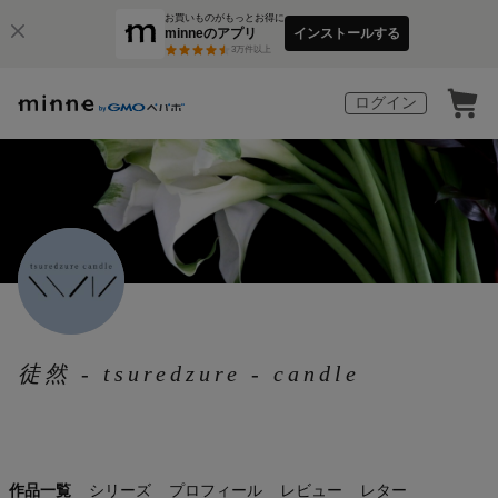
お買いものがもっとお得に
minneのアプリ
インストールする
3
万件以上
ログイン
徒然 - tsuredzure - candle
作品一覧
シリーズ
プロフィール
レビュー
レター