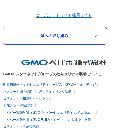
コーポレートサイト
採用サイト
AIへの取り組み
GMOインターネットグループのセキュリティ事業について
世界初総合ネットセキュリティサービス「GMOセキュリティ24」
パスワード漏洩診断
Webサイトリスク診断
セキュリティ相談AIチャットボット
実在証明・盗聴対策
サイバー攻撃対策（GMOサイバーセキュリティ byイエラエ）
サイバー攻撃対策（GMO Flatt Security）
なりすまし対策
セキュリティ事業の軌跡