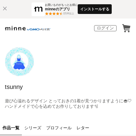
お買いものがもっとお得に
minneのアプリ
インストールする
3
万件以上
ログイン
tsunny
遊び心溢れるデザイン とっておきの1着が見つかりますように🧁🤍
ハンドメイドで心を込めてお作りしております🫧
作品一覧
シリーズ
プロフィール
レター