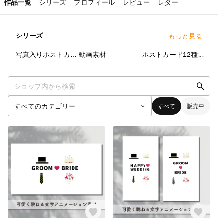
作品一覧
シリーズ
プロフィール
レビュー
レター
シリーズ
もっと見る
7
点
0
点
2
点
写真入りポストカード
動画素材
ポストカード12種セット（ダウンロード販売）
すべて
販売中