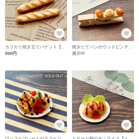
カリカリ焼き立てバゲット【ミニチュア】
焼きたてパンのウッドピンチ（クロワッサン•メロンパン•パンオショコラ）【ミニチュア】
500円
展示中
SOLD OUT
ワッフルプレートのラズベリー添え【ミニチュア】
とろーり卵のオムライス【ミニチュア】