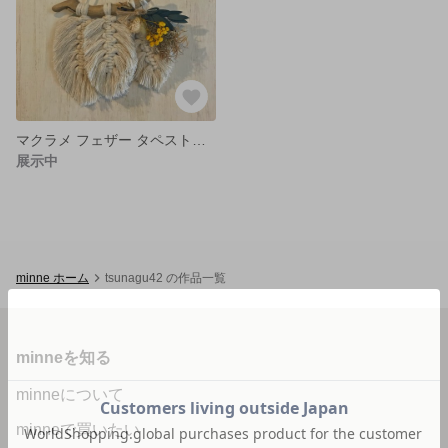
マクラメ フェザー タペストリー
展示中
minne ホーム
tsunagu42 の作品一覧
minneを知る
minneについて
minneで買いたい