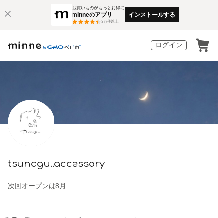
お買いものがもっとお得に
minneのアプリ
インストールする
3
万件以上
ログイン
tsunagu..accessory
次回オープンは8月