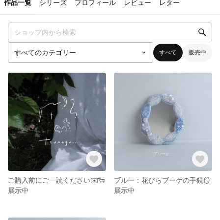
作品一覧
シリーズ
プロフィール
レビュー
レター
すべて
販売中
ご購入前にご一読ください✉️🐑
ブルー：花びらブーケの手鏡🪞
展示中
展示中