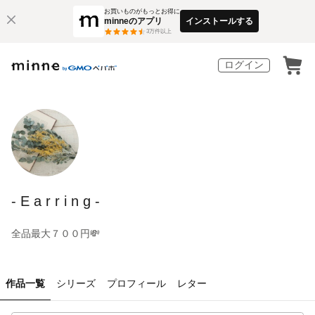
お買いものがもっとお得に
minneのアプリ
インストールする
3
万件以上
ログイン
- E a r r i n g -
全品最大７００円💸
作品一覧
シリーズ
プロフィール
レター