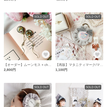
SOLD OUT
SOLD OUT
【オーダー】ムーンモス × chocolate アクセサリー
【再販】マタニティマーク/マタニティロゼット トツキトオカを可愛く過ごす♡
2,800円
1,100円
SOLD OUT
SOLD OUT