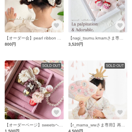
【オーダー会】pearl ribbon ヘアゴム ツイン パールリボン
【nagi_tsumu.kmamさま専用】
800円
3,520円
SOLD OUT
SOLD OUT
【オーダーページ】sweetsヘアクリップ
【r_mama_wwさま専用】再販多数！【和装の記念日に♡】扇子プロップス 𝚐𝚒𝚛𝚕
1,500円
4,500円