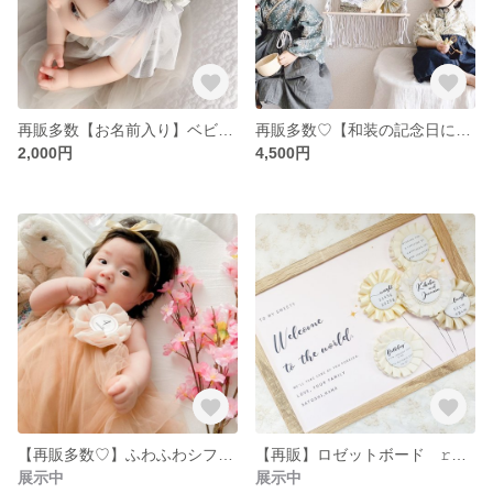
再販多数【お名前入り】ベビーヘアバンド 𝚖𝚊𝚛𝚒𝚎𝚎 𝚝𝚞𝚕𝚕𝚎 *:.
再販多数♡【和装の記念日に♡】扇子プロップス 𝚋𝚘𝚢
2,000円
4,500円
【再販多数♡】ふわふわシフォンの月齢ロゼットˎˊ˗
【再販】ロゼットボード 𝚛𝚘𝚜𝚜𝚎 𝚋𝚘𝚞𝚚𝚞𝚝ˎˊ˗
展示中
展示中