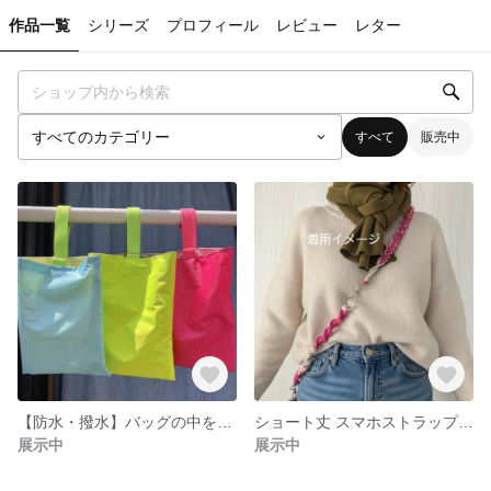
作品一覧
シリーズ
プロフィール
レビュー
レター
すべて
販売中
​【防水・撥水】バッグの中を彩る♪ ネオンカラーのブックポーチ / 本の持ち運びケース
ショート丈 スマホストラップ｜カラフル配色・お出かけに
展示中
展示中