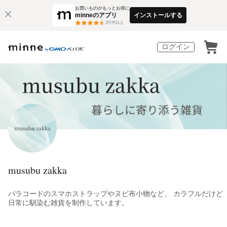
お買いものがもっとお得に
minneのアプリ
インストールする
3
万件以上
ログイン
musubu zakka
パラコードのスマホストラップやヌビ布小物など、 カラフルだけど
日常に馴染む雑貨を制作しています。