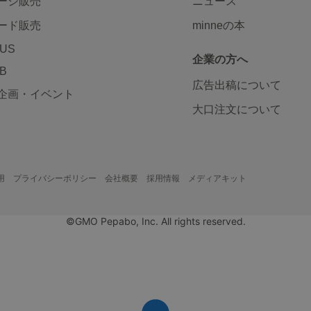
ージ販売
ニュース
ード販売
minneの本
LUS
企業の方へ
AB
広告出稿について
企画・イベント
大口注文について
用
プライバシーポリシー
会社概要
採用情報
メディアキット
©GMO Pepabo, Inc. All rights reserved.